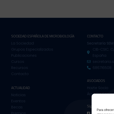
SOCIEDAD ESPAÑOLA DE MICROBIOLOGÍA
CONTACTO
La Sociedad
Secretaría SEM
Grupos Especializados
CIB-CSIC. C
Publicaciones
España
Cursos
secretaria
Recursos
686716508
Contacto
ASOCIADOS
ACTUALIDAD
Hazte Socio
Área De Socio
Noticias
Eventos
Síguenos en:
Becas
Para ofrecer
Premios
Facebook