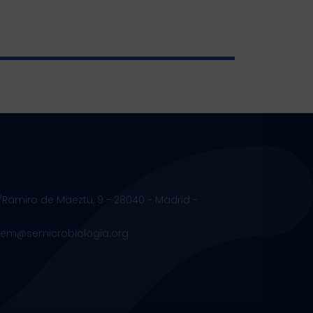
/Ramiro de Maeztu, 9 - 28040 - Madrid -
.sem@semicrobiologia.org