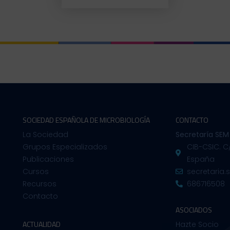
SOCIEDAD ESPAÑOLA DE MICROBIOLOGÍA
CONTACTO
La Sociedad
Secretaría SEM
Grupos Especializados
CIB-CSIC. C
Publicaciones
España
Cursos
secretaria
Recursos
686716508
Contacto
ASOCIADOS
ACTUALIDAD
Hazte Socio