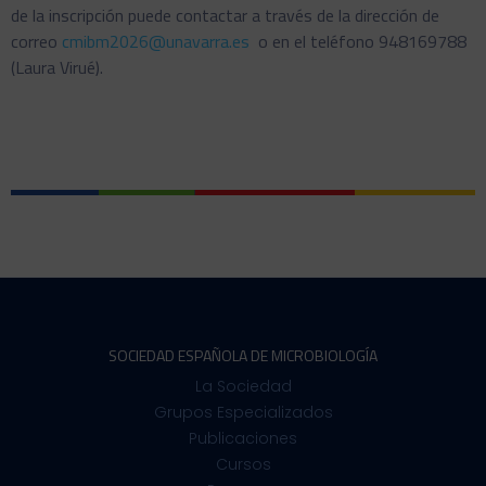
de la inscripción puede contactar a través de la dirección de
correo
cmibm2026@unavarra.es
o en el teléfono 948169788
(Laura Virué).
SOCIEDAD ESPAÑOLA DE MICROBIOLOGÍA
La Sociedad
Grupos Especializados
Publicaciones
Cursos