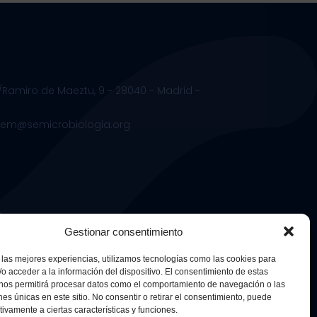
/Ramiro de Maeztu, 9 - 28040 - Madrid -
.sem@semicrobiologia.org
s
Gestionar consentimiento
 las mejores experiencias, utilizamos tecnologías como las cookies para
o acceder a la información del dispositivo. El consentimiento de estas
 nos permitirá procesar datos como el comportamiento de navegación o las
ones únicas en este sitio. No consentir o retirar el consentimiento, puede
tivamente a ciertas características y funciones.