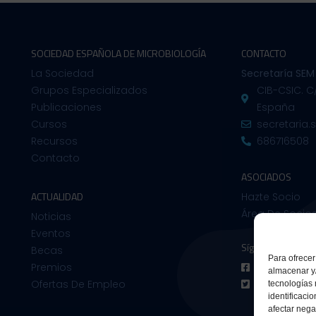
SOCIEDAD ESPAÑOLA DE MICROBIOLOGÍA
CONTACTO
La Sociedad
Secretaría SEM
Grupos Especializados
CIB-CSIC. C
Publicaciones
España
Cursos
secretaria
Recursos
686716508
Contacto
ASOCIADOS
ACTUALIDAD
Hazte Socio
Área De Socio
Noticias
Eventos
Síguenos en:
Becas
Para ofrecer
Premios
Facebook
almacenar y/
Ofertas De Empleo
Twitter
tecnologías
identificaci
afectar nega