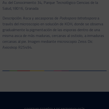
Av. del Conocimiento 34, Parque Tecnológico Ciencias de la
Salud,18016, Granada
Descripción: Asca y ascasporas de
Podospora tetratospora
a
través del microscopio en solución de KOH, donde se observa
gradualmente la pigmentación de las esporas dentro de una
misma asca de más maduras, cercanas al ostiolo, a inmaduras
cercanas al pie. Imagen mediante microscopio Zeiss Dic
Axioskop R25494.