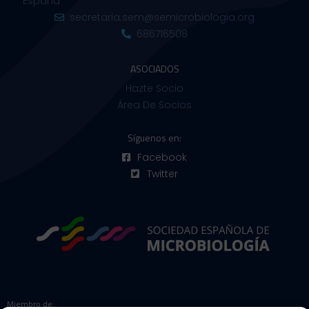
España
secretaria.sem@semicrobiologia.org
686716508
ASOCIADOS
Hazte Socio
Área De Socios
Síguenos en:
Facebook
Twitter
Miembro de: