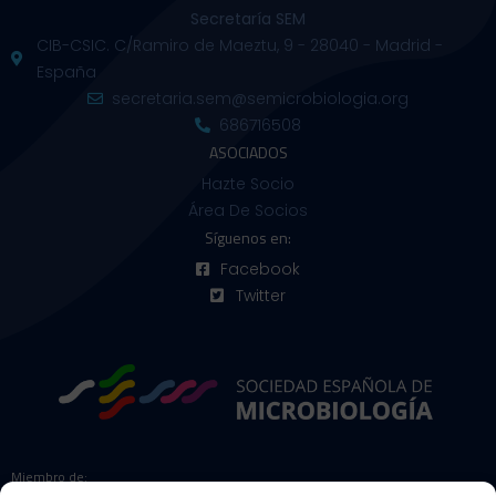
Secretaría SEM
CIB-CSIC. C/Ramiro de Maeztu, 9 - 28040 - Madrid -
España
secretaria.sem@semicrobiologia.org
686716508
ASOCIADOS
Hazte Socio
Área De Socios
Síguenos en:
Facebook
Twitter
Miembro de: