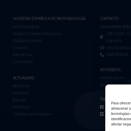
SOCIEDAD ESPAÑOLA DE MICROBIOLOGÍA
CONTACTO
La Sociedad
Secretaría SEM
Grupos Especializados
CIB-CSIC. C
Publicaciones
España
Cursos
secretaria
Recursos
686716508
Contacto
ASOCIADOS
ACTUALIDAD
Hazte Socio
Área De Socio
Noticias
Eventos
Síguenos en:
Becas
Para ofrecer
Premios
Facebook
almacenar y/
Ofertas De Empleo
Twitter
tecnologías
identificaci
afectar nega