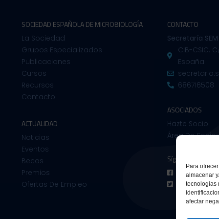
SOCIEDAD ESPAÑOLA DE MICROBIOLOGÍA
CONTACTO
La Sociedad
Secretaría SEM
Grupos Especializados
CIB-CSIC. C
Publicaciones
España
Cursos
secretaria
Recursos
686716508
Contacto
ASOCIADOS
ACTUALIDAD
Hazte Socio
Área De Socio
Noticias
Eventos
Síguenos en:
Becas
Para ofrecer
Premios
Facebook
almacenar y/
Ofertas De Empleo
Twitter
tecnologías
identificaci
afectar nega