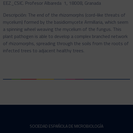
EEZ_CSIC. Profesor Albareda 1, 18008, Granada
Descripción: The end of the rhizomorphs (cord-like threats of
mycelium) formed by the basidiomycete Armillaria, which seem
a spinning wheel weaving the mycelium of the fungus. This
plant pathogen is able to develop a complex branched network
of rhizomorphs, spreading through the soils from the roots of
infected trees to adjacent healthy trees.
SOCIEDAD ESPAÑOLA DE MICROBIOLOGÍA