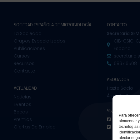
SOCIEDAD ESPAÑOLA DE MICROBIOLOGÍA
CONTACTO
La Sociedad
Secretaría SEM
Grupos Especializados
CIB-CSIC. C
Publicaciones
España
Cursos
secretaria
Recursos
686716508
Contacto
ASOCIADOS
ACTUALIDAD
Hazte Socio
Área De Socio
Noticias
Eventos
Síguenos en:
Becas
Para ofrecer
Premios
Facebook
almacenar y/
Ofertas De Empleo
Twitter
tecnologías
identificaci
afectar nega