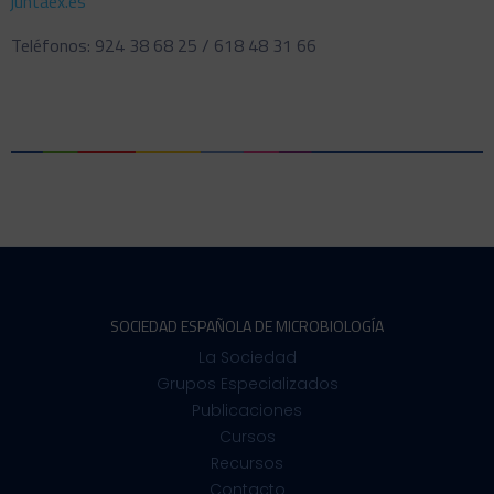
juntaex.es
Teléfonos: 924 38 68 25 / 618 48 31 66
SOCIEDAD ESPAÑOLA DE MICROBIOLOGÍA
La Sociedad
Grupos Especializados
Publicaciones
Cursos
Recursos
Contacto