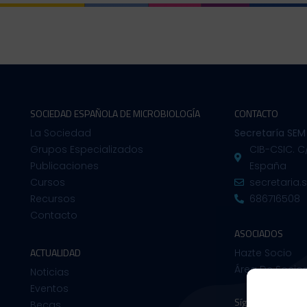
SOCIEDAD ESPAÑOLA DE MICROBIOLOGÍA
CONTACTO
La Sociedad
Secretaría SEM
Grupos Especializados
CIB-CSIC. C
Publicaciones
España
Cursos
secretaria
Recursos
686716508
Contacto
ASOCIADOS
ACTUALIDAD
Hazte Socio
Área De Socio
Noticias
Eventos
Síguenos en:
Becas