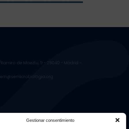
/Ramiro de Maeztu, 9 - 28040 - Madrid -
.sem@semicrobiologia.org
s
Gestionar consentimiento