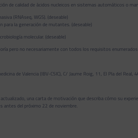
uación de calidad de ácidos nucleicos en sistemas automáticos o man
 masiva (RNAseq, WGS). (deseable)
 para la generación de mutantes. (deseable)
robiología molecular. (deseable)
yoría pero no necesariamente con todos los requisitos enumerados 
icina de Valencia (IBV-CSIC), C/ Jaume Roig, 11, El Pla del Real, 4
actualizado, una carta de motivación que describa cómo su experien
.es antes del próximo 22 de noviembre.