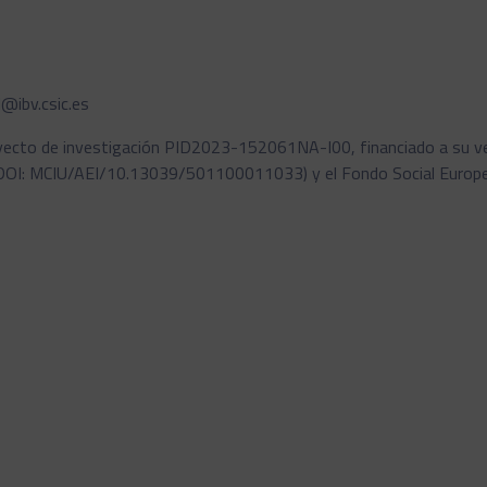
l@ibv.csic.es
yecto de investigación PID2023-152061NA-I00, financiado a su vez 
 (DOI: MCIU/AEI/10.13039/501100011033) y el Fondo Social Europe