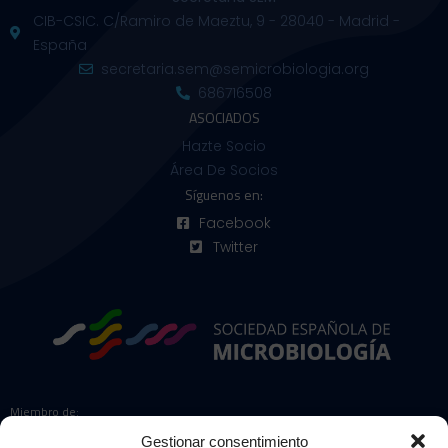
CIB-CSIC. C/Ramiro de Maeztu, 9 - 28040 - Madrid -
España
secretaria.sem@semicrobiologia.org
686716508
ASOCIADOS
Hazte Socio
Área De Socios
Síguenos en:
Facebook
Twitter
Miembro de:
Gestionar consentimiento