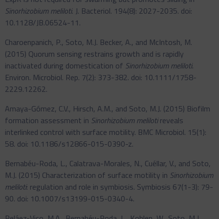
Sinorhizobium
meliloti
. J. Bacteriol. 194(8): 2027-2035. doi:
10.1128/JB.06524-11.
Charoenpanich, P., Soto, M.J. Becker, A., and McIntosh, M.
(2015) Quorum sensing restrains growth and is rapidly
inactivated during domestication of
Sinorhizobium meliloti
.
Environ. Microbiol. Rep. 7(2): 373-382. doi: 10.1111/1758-
2229.12262.
Amaya-Gómez, C.V., Hirsch, A.M., and Soto, M.J. (2015) Biofilm
formation assessment in
Sinorhizobium meliloti
reveals
interlinked control with surface motility. BMC Microbiol. 15(1):
58. doi: 10.1186/s12866-015-0390-z.
Bernabéu-Roda, L., Calatrava-Morales, N., Cuéllar, V., and Soto,
M.J. (2015) Characterization of surface motility in
Sinorhizobium
meliloti
: regulation and role in symbiosis. Symbiosis 67(1-3): 79-
90. doi: 10.1007/s13199-015-0340-4.
Peláez-Vico, M.A., Bernabéu-Roda, L., Kohlen, W., Soto, M.J.,