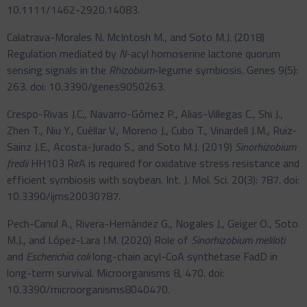
10.1111/1462-2920.14083.
Calatrava-Morales N. McIntosh M., and Soto M.J. (2018)
Regulation mediated by
N
-acyl homoserine lactone quorum
sensing signals in the
Rhizobium
-legume symbiosis. Genes 9(5):
263. doi: 10.3390/genes9050263.
Crespo-Rivas J.C., Navarro-Gómez P., Alias-Villegas C., Shi J.,
Zhen T., Niu Y., Cuéllar V., Moreno J., Cubo T., Vinardell J.M., Ruiz-
Sainz J.E., Acosta-Jurado S., and Soto M.J. (2019)
Sinorhizobium
fredii
HH103 RirA is required for oxidative stress resistance and
efficient symbiosis with soybean. Int. J. Mol. Sci. 20(3): 787. doi:
10.3390/ijms20030787.
Pech-Canul A., Rivera-Hernández G., Nogales J., Geiger O., Soto
M.J., and López-Lara I.M. (2020) Role of
Sinorhizobium meliloti
and
Escherichia coli
long-chain acyl-CoA synthetase FadD in
long-term survival. Microorganisms 8, 470. doi:
10.3390/microorganisms8040470.