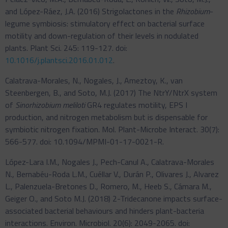
and López-Ráez, J.A. (2016) Strigolactones in the
Rhizobium
-
legume symbiosis: stimulatory effect on bacterial surface
motility and down-regulation of their levels in nodulated
plants. Plant Sci. 245: 119-127. doi:
10.1016/j.plantsci.2016.01.012
.
Calatrava-Morales, N., Nogales, J., Ameztoy, K., van
Steenbergen, B., and Soto, M.J. (2017) The NtrY/NtrX system
of
Sinorhizobium meliloti
GR4 regulates motility, EPS I
production, and nitrogen metabolism but is dispensable for
symbiotic nitrogen fixation
.
Mol. Plant-Microbe Interact. 30(7):
566-577. doi: 10.1094/MPMI-01-17-0021-R.
López-Lara I.M., Nogales J., Pech-Canul A., Calatrava-Morales
N., Bernabéu-Roda L.M., Cuéllar V., Durán P., Olivares J., Alvarez
L., Palenzuela-Bretones D., Romero, M., Heeb S., Cámara M.,
Geiger O., and Soto M.J. (2018) 2-Tridecanone impacts surface-
associated bacterial behaviours and hinders plant-bacteria
interactions. Environ. Microbiol. 20(6): 2049-2065. doi: