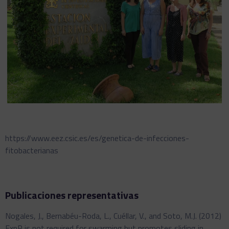
https://www.eez.csic.es/es/genetica-de-infecciones-
fitobacterianas
Publicaciones representativas
Nogales, J., Bernabéu-Roda, L., Cuéllar, V., and Soto, M.J. (2012)
ExpR is not required for swarming but promotes sliding in