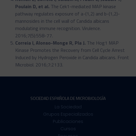
Poulain D, et al.
The Cek1-mediated MAP kinase
pathway regulates exposure of a-(1,2) and b-(1,2)-
mannosides in the cell wall of Candida albicans
modulating immune recognition. Virulence.
2016;7(5):558-77.
Correia I, Alonso-Monge R, Pla J.
The Hog1 MAP
Kinase Promotes the Recovery from Cell Cycle Arrest
Induced by Hydrogen Peroxide in Candida albicans. Front
Microbiol. 2016;7:2133.
SOCIEDAD ESPAÑOLA DE MICROBIOLOGÍA
La Sociedad
Grupos Especializados
Publicaciones
Cursos
Recursos