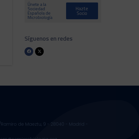
Únete a la
Hazte
Sociedad
Española de
Socio
Microbiología
Síguenos en redes
/Ramiro de Maeztu, 9 - 28040 - Madrid -