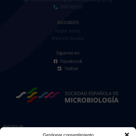
686716508
ASOCIADOS
Hazte Socio
Área De Socios
Síguenos en:
Facebook
Twitter
Miembro de:
Gestionar consentimiento