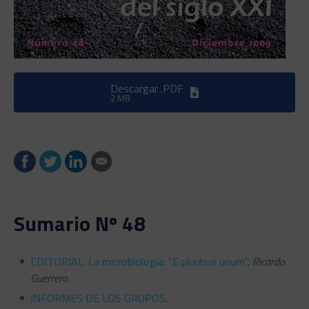
Descargar .PDF
2 MB
Sumario Nº 48
EDITORIAL: La microbiología: "E pluribus unum"
.
Ricardo
Guerrero
.
INFORMES DE LOS GRUPOS
.