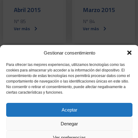
Abril 2015
Marzo 2015
Nº 85
Nº 84
Ver más
Ver más
Gestionar consentimiento
Febrero 2015
Enero 2015
Para ofrecer las mejores experiencias, utilizamos tecnologías como las
cookies para almacenar y/o acceder a la información del dispositivo. El
Nº 83
Nº 82
consentimiento de estas tecnologías nos permitirá procesar datos como el
comportamiento de navegación o las identificaciones únicas en este sitio.
Ver más
Ver más
No consentir o retirar el consentimiento, puede afectar negativamente a
ciertas características y funciones.
Aceptar
Diciembre 2014
Noviembre
Denegar
2014
Nº 81
Ver preferencias