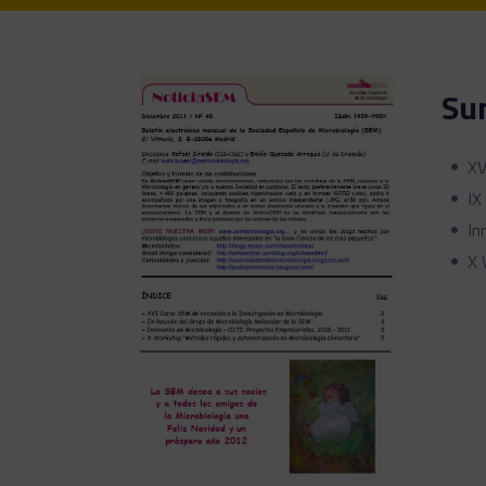
Su
XV
IX
In
X 