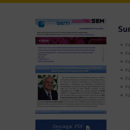
Su
Pá
Pá
Pá
Pá
Pá
Pá
Pá
Descargar .PDF