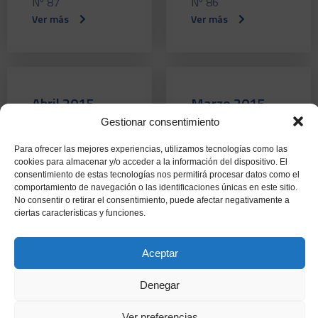
Nº 87
Nº 86
Ver más
Ver más
Abril 2015
Marzo 2015
Gestionar consentimiento
Nº 85
Nº 84
Ver más
Ver más
Para ofrecer las mejores experiencias, utilizamos tecnologías como las
cookies para almacenar y/o acceder a la información del dispositivo. El
consentimiento de estas tecnologías nos permitirá procesar datos como el
comportamiento de navegación o las identificaciones únicas en este sitio.
No consentir o retirar el consentimiento, puede afectar negativamente a
ciertas características y funciones.
Febrero 2015
Enero 2015
Aceptar
Nº 83
Nº 82
Ver más
Ver más
Denegar
Ver preferencias