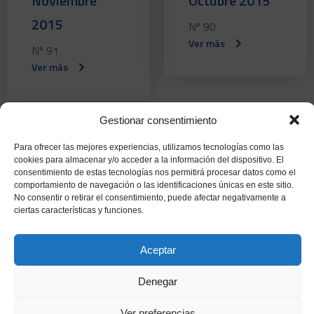
Noviembre
Octubre 2015
2015
Nº 90
Ver más
Nº 91
Ver más
Gestionar consentimiento
Septiembre
Julio 2015
Para ofrecer las mejores experiencias, utilizamos tecnologías como las
cookies para almacenar y/o acceder a la información del dispositivo. El
2015
consentimiento de estas tecnologías nos permitirá procesar datos como el
Nº 88
comportamiento de navegación o las identificaciones únicas en este sitio.
Ver más
Nº 89
No consentir o retirar el consentimiento, puede afectar negativamente a
ciertas características y funciones.
Ver más
Aceptar
Denegar
Junio 2015
Mayo 2015
Ver preferencias