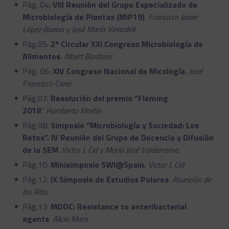
Pág. 04:
VIII Reunión del Grupo Especializado de
Microbiología de Plantas (MiP19)
.
Francisco Javier
López-Baena y José María Vinardell
Pág.05:
2ª Circular XXI Congreso Microbiología de
Alimentos
.
Albert Bordons
Pág. 06:
XIV Congreso Nacional de Micología.
José
Francisco Cano
Pág.07:
Resolución del premio “Fleming
2018
”.
Humberto Martín
Pág.08:
Simposio “Microbiología y Sociedad: Los
Retos”. IV Reunión del Grupo de Docencia y Difusión
de la SEM
.
Victor J. Cid y María José Valderrama
Pág.10:
Minisimposio SWI@Spain.
Victor J. Cid
Pág.12:
IX Simposio de Estudios Polares
.
Asunción de
los Ríos
Pág.13:
MOOC: Resistance to anteribacterial
agents
.
Alicia Muro