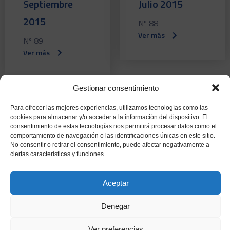
Septiembre
Julio 2015
2015
Nº 88
Ver más
Nº 89
Ver más
Gestionar consentimiento
Para ofrecer las mejores experiencias, utilizamos tecnologías como las
Junio 2015
Mayo 2015
cookies para almacenar y/o acceder a la información del dispositivo. El
consentimiento de estas tecnologías nos permitirá procesar datos como el
Nº 87
Nº 86
comportamiento de navegación o las identificaciones únicas en este sitio.
Ver más
Ver más
No consentir o retirar el consentimiento, puede afectar negativamente a
ciertas características y funciones.
Aceptar
Abril 2015
Marzo 2015
Denegar
Nº 85
Nº 84
Ver preferencias