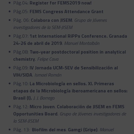
Pág.04:
Register for FEMS2019 now!
Pág.05:
FEMS Congress Attendance Grant
Pág. 06:
Colabora con JISEM
.
Grupo de Jóvenes
investigadores de la SEM-JISEM
Pág.07:
1st International RiPPs Conference.
Granada
24-26 de abril de 2019
.
Manuel Montalbán
Pág.08:
Two-year postdoctoral position in analytical
chemistry
.
Felipe Cava
Pág.09:
IV Jornada UCM-SEV de Sensibilización al
VIH/SIDA
.
Ismael Román
Pág.10:
La Microbiología en sellos. XI. Primeras
etapas de la Microbiología iberoamericana en sellos:
Brasil (I).
J. J. Borrego
Pág.12:
Micro Joven
.
Colaboración de JISEM en FEMS
Opportunities Board
.
Grupo de Jóvenes investigadores de
la SEM-JISEM
Pág. 13:
Biofilm del mes
.
Gamgi (Gripe)
.
Manuel