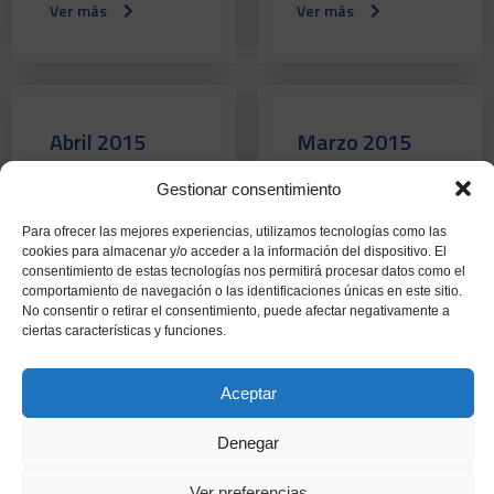
Ver más
Ver más
Abril 2015
Marzo 2015
Nº 85
Nº 84
Gestionar consentimiento
Ver más
Ver más
Para ofrecer las mejores experiencias, utilizamos tecnologías como las
cookies para almacenar y/o acceder a la información del dispositivo. El
consentimiento de estas tecnologías nos permitirá procesar datos como el
comportamiento de navegación o las identificaciones únicas en este sitio.
No consentir o retirar el consentimiento, puede afectar negativamente a
ciertas características y funciones.
Febrero 2015
Enero 2015
Nº 83
Nº 82
Aceptar
Ver más
Ver más
Denegar
Ver preferencias