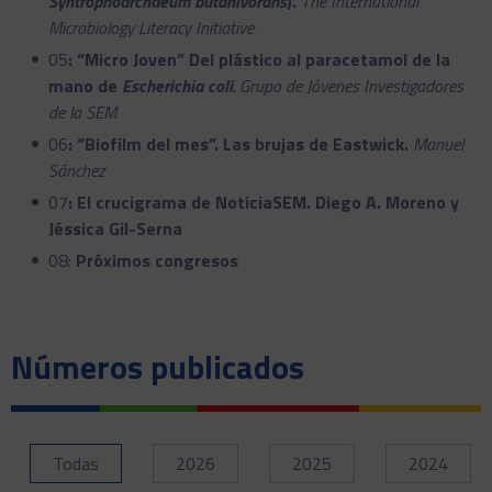
Syntrophoarchaeum butanivorans
).
The International
Microbiology Literacy Initiative
05
: “Micro Joven” Del plástico al paracetamol de la
mano de
Escherichia coli.
Grupo de Jóvenes Investigadores
de la SEM
06
: “Biofilm del mes”. Las brujas de Eastwick.
Manuel
Sánchez
07
: El crucigrama de NoticiaSEM. Diego A. Moreno y
Jéssica Gil-Serna
08:
Próximos congresos
Números publicados
Todas
2026
2025
2024