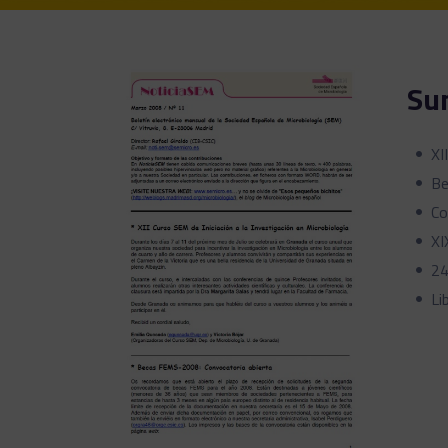
Su
XI
Be
Co
XI
24
Li