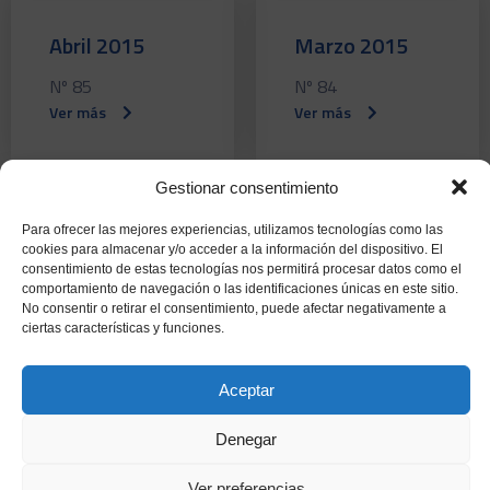
Abril 2015
Marzo 2015
Nº 85
Nº 84
Ver más
Ver más
Gestionar consentimiento
Para ofrecer las mejores experiencias, utilizamos tecnologías como las
Febrero 2015
Enero 2015
cookies para almacenar y/o acceder a la información del dispositivo. El
consentimiento de estas tecnologías nos permitirá procesar datos como el
Nº 83
Nº 82
comportamiento de navegación o las identificaciones únicas en este sitio.
Ver más
Ver más
No consentir o retirar el consentimiento, puede afectar negativamente a
ciertas características y funciones.
Aceptar
Diciembre 2014
Noviembre
Denegar
2014
Nº 81
Ver preferencias