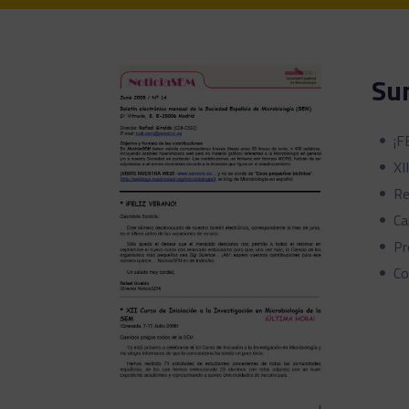
Su
¡F
XI
Re
Ca
Pr
Co