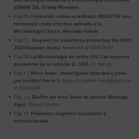
(CMIBM´20).
Vicente Monedero
Pág.06
: Formación online acreditada. MALDITOF una
tecnología coste efectiva aplicada a la
Microbiología Clínica.
Mercedes Puente
Pág.07
:
Request for assistance promoting the IUMS
2020 Daejeon, Korea
.
Secretariat of IUMS 2020
Pág.08:
La Microbiología en sellos XXV. Las mayores
pandemias de la historia: EL SIDA.
J. J. Borrego
Pág.11:
Micro Joven. Investigador principal y joven
¿es posible? Parte 3.
Grupo de Jóvenes investigadores de
la SEM-JISEM
Pág. 14:
Biofilm del mes. Señal de alarma (Warnign
Sign).
Manuel Sánchez
Pág.15:
Próximos congresos nacionales e
internacionales