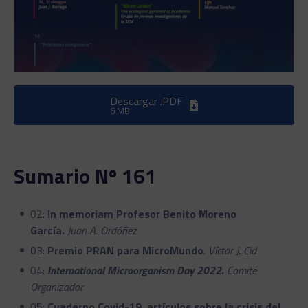
Descargar .PDF
6 MB
Sumario Nº 161
02:
In memoriam Profesor Benito Moreno
García.
Juan A. Ordóñez
03:
Premio PRAN para MicroMundo
.
Víctor J. Cid
04:
International Microorganism Day 2022
.
Comité
Organizador
05:
Cuaderno Covid-19, artículos sobre la crisis del